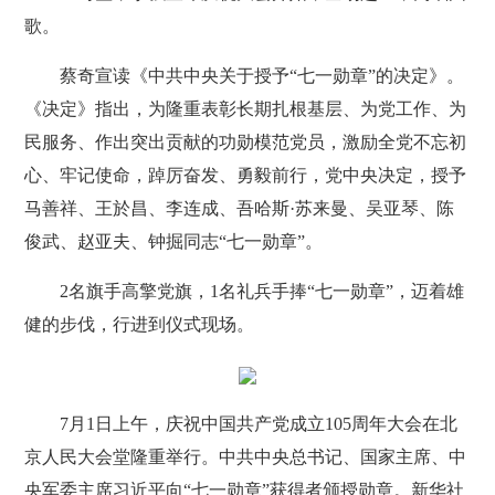
歌。
蔡奇宣读《中共中央关于授予“七一勋章”的决定》。
《决定》指出，为隆重表彰长期扎根基层、为党工作、为
民服务、作出突出贡献的功勋模范党员，激励全党不忘初
心、牢记使命，踔厉奋发、勇毅前行，党中央决定，授予
马善祥、王於昌、李连成、吾哈斯·苏来曼、吴亚琴、陈
俊武、赵亚夫、钟掘同志“七一勋章”。
2名旗手高擎党旗，1名礼兵手捧“七一勋章”，迈着雄
健的步伐，行进到仪式现场。
7月1日上午，庆祝中国共产党成立105周年大会在北
京人民大会堂隆重举行。中共中央总书记、国家主席、中
央军委主席习近平向“七一勋章”获得者颁授勋章。新华社