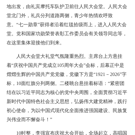
地出发，由礼宾摩托车队护卫前往人民大会堂。人民大会
堂北门外，礼兵分列道路两侧，青少年热情欢呼致
意。“七一勋章”获得者沿着红毯拾级而上，进入人民大会
堂。党和国家功勋荣誉表彰工作委员会有关领导同志等，
在这里集体迎接他们到来。
人民大会堂大礼堂气氛隆重热烈。主席台上方悬挂
着“庆祝中国共产党成立105周年大会”会标，后幕正中是
熠熠生辉的中国共产党党徽，党徽下方是“1921－2026”字
标，10面红旗分列两侧。二楼眺台悬挂着标语：“紧密团
结在以习近平同志为核心的党中央周围，全面贯彻习近平
新时代中国特色社会主义思想，弘扬伟大建党精神，践行
初心使命，为以中国式现代化全面推进强国建设、民族复
兴伟业而不懈奋斗！”
10时整，李强宣布庆祝大会开始，全场起立，高唱国