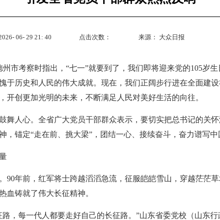
- 06- 29 21: 40
点击次数：
来源：
大众日报
德州市考察时指出，“七一”就要到了，我们即将迎来党的105岁生
愧于历史和人民的伟大成就。现在，我们正阔步行进在全面建设
，开创更加光明的未来，不断满足人民对美好生活的向往。
鼓舞人心。全省广大党员干部群众表示，要切实把总书记的关怀
神，锚定“走在前、挑大梁”，团结一心、接续奋斗，奋力谱写中
量
年。90年前，红军将士跨越滔滔急流，征服皑皑雪山，穿越茫茫
热血铸就了伟大长征精神。
征路，每一代人都要走好自己的长征路。”山东省委党校（山东