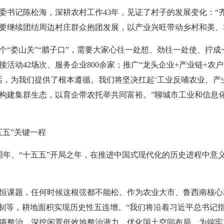
委书记陈松海，深耕农村工作43年，见证了村子的发展变化：“
要继续团结周边村庄群众抱团发展，以产业兴旺带动乡村和美、
个“娄山关”“腊子口”，需要大家心往一处想、劲往一处使、拧成
活动42场次、服务企业800余家；推广“龙头企业+产业链+农
话，为我们提供了根本遵循。我们将坚决扛起‘工业反哺农业、产
构建集群生态，以育企带农托举共同富裕。”聊城市工业和信息
五五”关键一程
5周年、“十五五”开局之年，在推进中国式现代化的历史进程中意
恒课题，任何时候这根弦都不能松。作为农业大市、鲁西南核心
机制等，耕地面积实现历史性五连增。“我们将沿着习近平总书记
项整治，深挖闲置低效地整治潜力，优化国土空间布局，为端牢‘