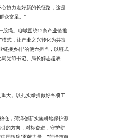
齐心协力走好新的长征路，这是
群众富足。”
一股绳。聊城围绕12条产业链推
户”模式，让产业之兴转化为共富
业链接乡村’的使命担当，以链式
化局党组书记、局长解志超表
义重大。以扎实举措做好各项工
粮仓，菏泽创新实施耕地保护源
指引的方向，对标奋进，守护耕
中国饭碗’贡献力量。”菏泽市自