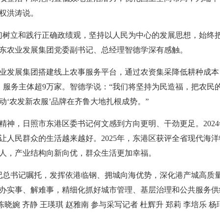
权洪涛说。
们树立和践行正确政绩观，坚持以人民为中心的发展思想，始终
东农业发展集团党委副书记、总经理智德学深有感触。
业发展集团搭建线上农事服务平台，通过农资集采降低耕种成本
元，服务主体超9万家。智德学说：“我们将坚持为民造福，把农民
动‘农发新农服’品牌在齐鲁大地扎根成势。”
精神，日照市东港区委书记何文感到方向更明、干劲更足。2024
让人民群众的生活越来越好。2025年，东港区获评全省现代海
00人，产业结构向新向优，群众生活更加幸福。
记总书记嘱托，发挥依港临钢、拥城向海优势，深化港产城高质
办实事、解难事，精细化抓好城市管理、基层治理和公共服务供
晓婉 齐静 王瑛琪 赵雅南 参与采写记者 杜辉升 郑莉 李培乐 杨