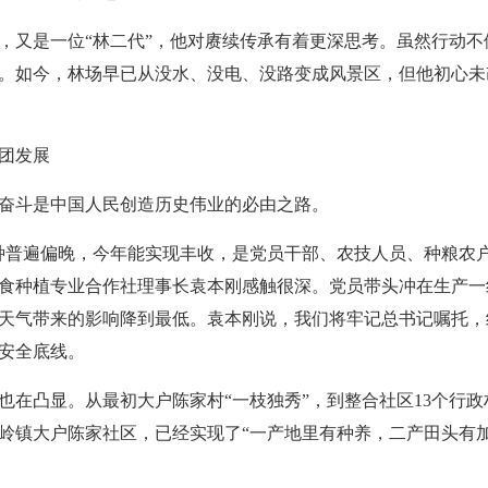
，又是一位“林二代”，他对赓续传承有着更深思考。虽然行动
。如今，林场早已从没水、没电、没路变成风景区，但他初心未
团发展
奋斗是中国人民创造历史伟业的必由之路。
种普遍偏晚，今年能实现丰收，是党员干部、农技人员、种粮农
食种植专业合作社理事长袁本刚感触很深。党员带头冲在生产一
天气带来的影响降到最低。袁本刚说，我们将牢记总书记嘱托，
安全底线。
在凸显。从最初大户陈家村“一枝独秀”，到整合社区13个行政村
岭镇大户陈家社区，已经实现了“一产地里有种养，二产田头有