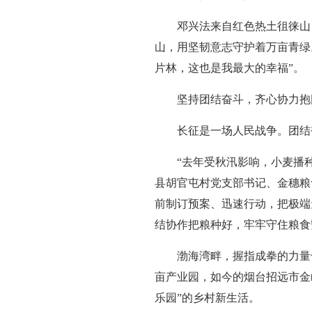
邓兴法来自红色热土徂徕山
山，用坚韧意志守护着万亩青绿
片林，这也是我最大的幸福”。
坚持团结奋斗，齐心协力抱
长征是一场人民战争。团结
“去年受秋汛影响，小麦播
县胡官屯村党支部书记、金穗粮
前制订预案、迅速行动，把极端
结协作把粮种好，牢牢守住粮食
渤海湾畔，握指成拳的力量也
亩产业园，如今的烟台招远市金
乐园”的乡村新生活。