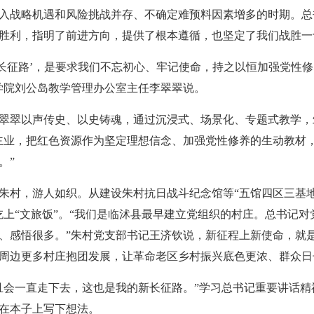
入战略机遇和风险挑战并存、不确定难预料因素增多的时期。总
胜利，指明了前进方向，提供了根本遵循，也坚定了我们战胜一
的长征路’，是要求我们不忘初心、牢记使命，持之以恒加强党性
学院刘公岛教学管理办公室主任李翠翠说。
翠翠以声传史、以史铸魂，通过沉浸式、场景化、专题式教学，
主业，把红色资源作为坚定理想信念、加强党性修养的生动教材
。”
朱村，游人如织。从建设朱村抗日战斗纪念馆等“五馆四区三基地
吃上“文旅饭”。“我们是临沭县最早建立党组织的村庄。总书记
、感悟很多。”朱村党支部书记王济钦说，新征程上新使命，就
周边更多村庄抱团发展，让革命老区乡村振兴底色更浓、群众日
且会一直走下去，这也是我的新长征路。”学习总书记重要讲话
在本子上写下想法。