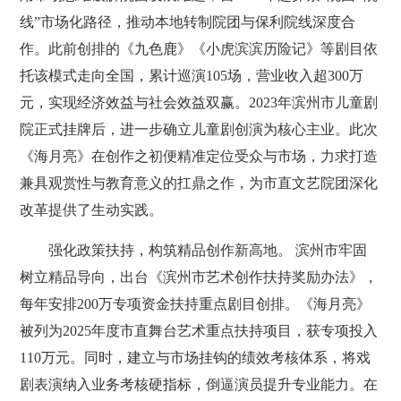
线”市场化路径，推动本地转制院团与保利院线深度合
作。此前创排的《九色鹿》《小虎滨滨历险记》等剧目依
托该模式走向全国，累计巡演105场，营业收入超300万
元，实现经济效益与社会效益双赢。2023年滨州市儿童剧
院正式挂牌后，进一步确立儿童剧创演为核心主业。此次
《海月亮》在创作之初便精准定位受众与市场，力求打造
兼具观赏性与教育意义的扛鼎之作，为市直文艺院团深化
改革提供了生动实践。
强化政策扶持，构筑精品创作新高地。 滨州市牢固
树立精品导向，出台《滨州市艺术创作扶持奖励办法》，
每年安排200万专项资金扶持重点剧目创排。《海月亮》
被列为2025年度市直舞台艺术重点扶持项目，获专项投入
110万元。同时，建立与市场挂钩的绩效考核体系，将戏
剧表演纳入业务考核硬指标，倒逼演员提升专业能力。在