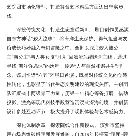
艺院团市场化转型、打造舞台艺术精品方面迈出坚实步
伐。
深挖传统文化，打造生态童话新IP。 剧目创作灵感源
自东方神话“鲛人泣珠”，将海洋生态保护、勇气担当与友
谊成长巧妙融入奇幻冒险之中。全剧以深海鲛人族公
主“海公主”与人类女孩“月亮”因漂流瓶结缘为主线，通过
寻找“海洋许愿球”的历程，传递“人与自然和谐共生”理
念。该剧恰逢“六五”环境日首演，既是对传统文化的创造
性转化，也彰显了当代生态文明建设的现实关怀。主创团
队汇聚省市两级骨干力量，历经一年精心筹备打磨，借助
投影、激光等现代科技手段营造沉浸式深海幻境，并创新
设计多处互动环节，极大提升了观剧体验与艺术感染力。
深化体制改革，探索院线合作新模式。 滨州市坚持
用市场思维破解院团发展难题，自2019年起探索“院团+院