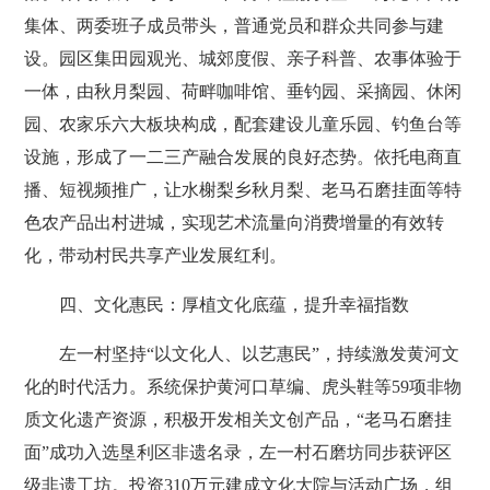
集体、两委班子成员带头，普通党员和群众共同参与建
设。园区集田园观光、城郊度假、亲子科普、农事体验于
一体，由秋月梨园、荷畔咖啡馆、垂钓园、采摘园、休闲
园、农家乐六大板块构成，配套建设儿童乐园、钓鱼台等
设施，形成了一二三产融合发展的良好态势。依托电商直
播、短视频推广，让水榭梨乡秋月梨、老马石磨挂面等特
色农产品出村进城，实现艺术流量向消费增量的有效转
化，带动村民共享产业发展红利。
四、文化惠民：厚植文化底蕴，提升幸福指数
左一村坚持“以文化人、以艺惠民”，持续激发黄河文
化的时代活力。系统保护黄河口草编、虎头鞋等59项非物
质文化遗产资源，积极开发相关文创产品，“老马石磨挂
面”成功入选垦利区非遗名录，左一村石磨坊同步获评区
级非遗工坊。投资310万元建成文化大院与活动广场，组