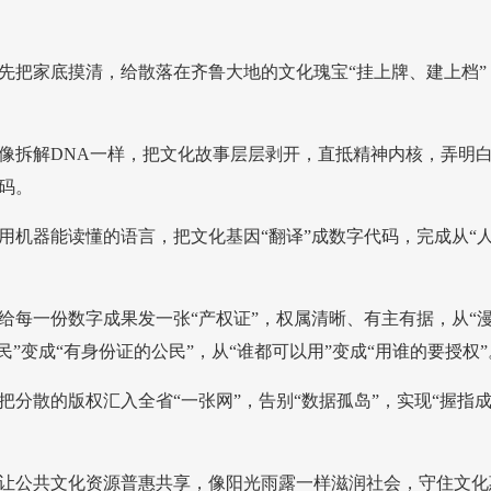
先把家底摸清，给散落在齐鲁大地的文化瑰宝“挂上牌、建上档”
像拆解DNA一样，把文化故事层层剥开，直抵精神内核，弄明白
码。
用机器能读懂的语言，把文化基因“翻译”成数字代码，完成从“人
给每一份数字成果发一张“产权证”，权属清晰、有主有据，从“漫
民”变成“有身份证的公民”，从“谁都可以用”变成“用谁的要授权”
把分散的版权汇入全省“一张网”，告别“数据孤岛”，实现“握指
让公共文化资源普惠共享，像阳光雨露一样滋润社会，守住文化