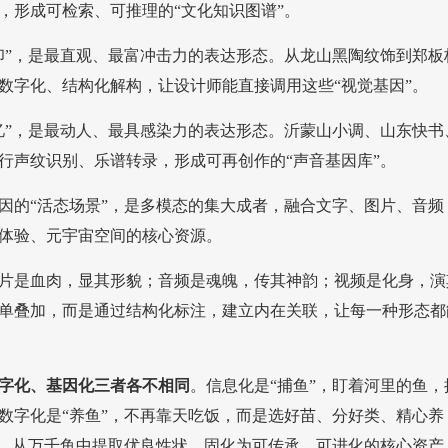
，形成可检索、可推理的“文化知识图谱”。
印”，是最直观、最富冲击力的表达形态。从龙山黑陶纹饰到郑
数字化、结构化解构，让设计师能直接调用这些“视觉基因”。
忆”，是最动人、最具感染力的表达形态。沂蒙山小调、山东快
行声纹识别、乐谱转录，形成可再创作的“声音基因库”。
因的“活态场景”，是多模态的集大成者，融合文字、图片、音
体验、元宇宙空间的核心资源。
片是血肉，显其形貌；音频是魂魄，传其神韵；视频是化身，演
单叠加，而是通过结构化标注，建立内在关联，让每一种形态都
字化、基因化三者各不相同
。信息化是“捕鱼”，盯着河里的鱼
数字化是“养鱼”，不再靠天吃饭，而是选好苗、分好类、精心
”，从万千鱼中提取优良性状，固化为可传承、可进化的核心资