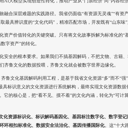
AI大模型实现创造性转化，推动产业从“门票经济”向“内容经济
旅融合深层难题的实践路径。我省仍面临“有资源无灵魂”“有资
取最具辨识度的“文化代码”，精准匹配市场，开发既有“山东味”
化资产价值转化的关键突破。只有将文化故事拆解为标准化的“
易数字资产”的转化。
化安全的根本要求。如果我们不搞基因解码，不把文物、古籍、
我们齐鲁文化的数据投喂，齐鲁文化就会被数字世界边缘化。
。
齐鲁文化基因解码利用工程，是基于我省文化资源“多”而不“强”
选取最具标识意义的文化资源进行系统解构，最终实现文化资源数
。它的核心是，把“看不见、摸不着”的文化内涵，转化为“可计
文化资源标识化、标识解码基因化、基因标注数字化、数字登记
环环相扣标准化、数据安全法治化、基因传播国际化
。这“十大