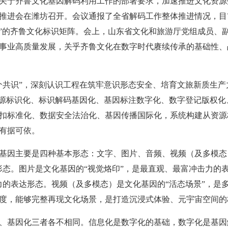
关于齐鲁文化基因解码利用工作的部署要求，加速推进文化资源数
推进会在潍坊召开。会议通报了全省解码工作整体推进情况，目
特色”的齐鲁文化标识矩阵。会上，山东省文化和旅游厅党组成员、
事业高质量发展，关乎齐鲁文化在数字时代赓续传承的基础性、
个共识”，深刻认识工程在筑牢意识形态安全、培育文旅新质生
资源标识化、标识解码基因化、基因标注数字化、数字登记版权
扣标准化、数据安全法治化、基因传播国际化，系统构建从资源
有据可依。
基因主要是四种基本形态：文字、图片、音频、视频（及多模态
形态。图片是文化基因的“视觉烙印”，是最直观、最富冲击力的
力的表达形态。视频（及多模态）是文化基因的“活态场景”，是
度，能够完整再现文化场景，是打造沉浸式体验、元宇宙空间的
、基因化三者各不相同。信息化是数字化的基础，数字化是基因