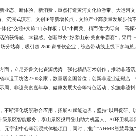
新业态、新体验、新消费，重点打造黄河文化旅游带、大运河文
游、沉浸式演艺、文创IP等新增长点，文旅产业高质量发展步伐
体化“交通+文旅”山东样板；以“小而美、精而优”为导向，高标准
活的获得感、幸福感。创新举办“好客山东·美食争霸赛”，采用“
6 场分站赛，吸引超 2800 家餐饮企业，综合带动线上线下参与总
方面，立足齐鲁文化资源优势，强化精品艺术创作，推动非遗活
省非遗工坊达2700余家，数量居全国首位；创新非遗业态融合
示周、非遗美食嘉年华、健康发展大会等特色活动，实施非遗抖
，不断深化场景融合应用，拓展AI赋能边界，坚持“以用促研、
升。升级景区智能服务，泰山景区投用登山助力机器人、AI环卫机
、元宇宙中心等沉浸式体验项目，同时，推广“AI+MR智慧导览