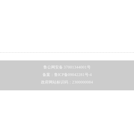
鲁公网安备 37001344001号
备案：鲁ICP备09042281号-4
政府网站标识码：2300000084