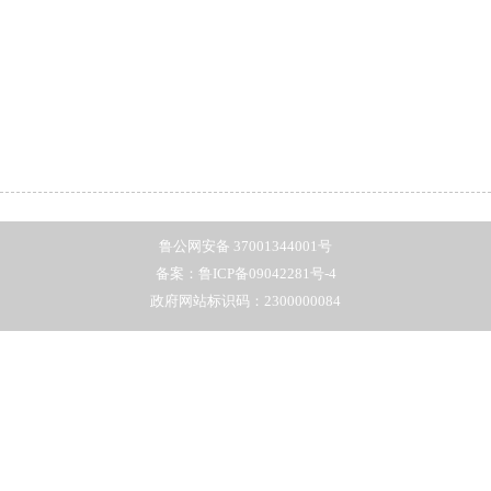
鲁公网安备 37001344001号
备案：鲁ICP备09042281号-4
政府网站标识码：2300000084