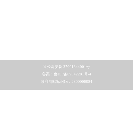
鲁公网安备 37001344001号
备案：鲁ICP备09042281号-4
政府网站标识码：2300000084