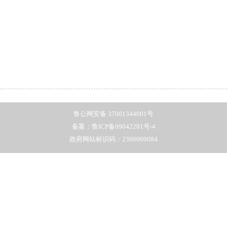
鲁公网安备 37001344001号
备案：鲁ICP备09042281号-4
政府网站标识码：2300000084