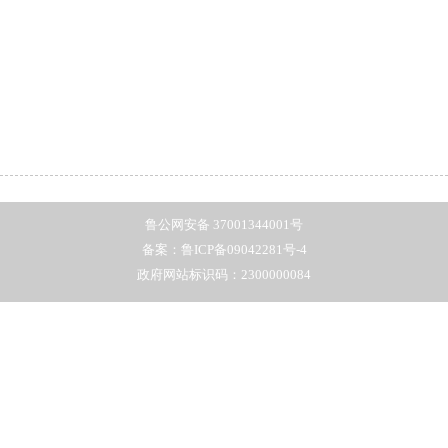
鲁公网安备 37001344001号
备案：鲁ICP备09042281号-4
政府网站标识码：2300000084