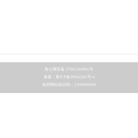
鲁公网安备 37001344001号
备案：鲁ICP备09042281号-4
政府网站标识码：2300000084